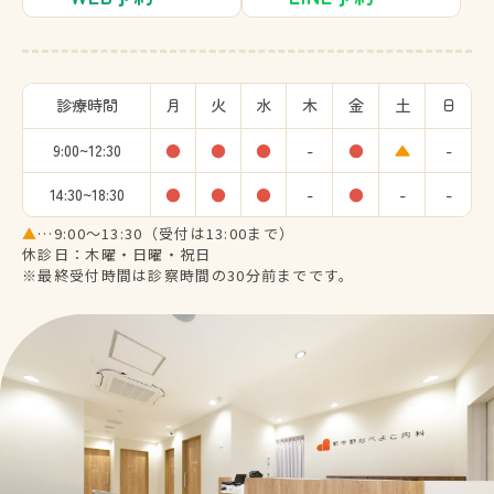
診療時間
月
火
水
木
金
土
日
9:00~12:30
●
●
●
-
●
▲
-
14:30~18:30
●
●
●
-
●
-
-
▲
…9:00～13:30（受付は13:00まで）
休診日：木曜・日曜・祝日
※最終受付時間は診察時間の30分前までです。