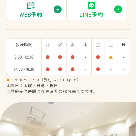
WEB予約
LINE予約
診療時間
月
火
水
木
金
土
日
9:00~12:30
●
●
●
-
●
▲
-
14:30~18:30
●
●
●
-
●
-
-
▲
…9:00～13:30（受付は13:00まで）
休診日：木曜・日曜・祝日
※最終受付時間は診察時間の30分前までです。